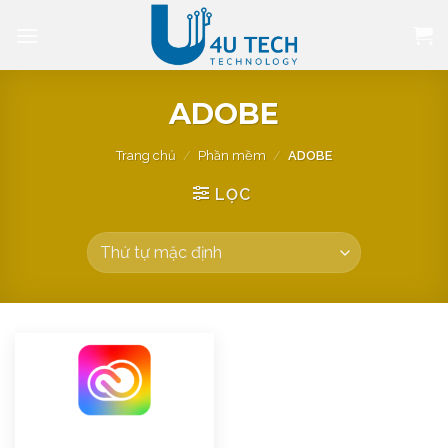
Bỏ
qua
nội
dung
ADOBE
Trang chủ
/
Phần mềm
/
ADOBE
LỌC