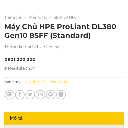
Trang chủ
/
Phần cứng
/
SERVER HPE
Máy Chủ HPE ProLiant DL380
Gen10 8SFF (Standard)
Thông tin chi tiết xin liên hệ:
0901.220.222
info@4utech.vn
Danh mục:
SERVER HPE
,
Phần cứng
Mô tả