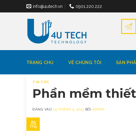
Bỏ
info@4utech.vn
0901.220.222
qua
nội
dung
TRANG CHỦ
VỀ CHÚNG TÔI
SẢN PH
TIN TỨC
Phần mềm thiết
ĐĂNG VÀO
25 THÁNG 5, 2023
BỞI
ADMIN
25
Th5