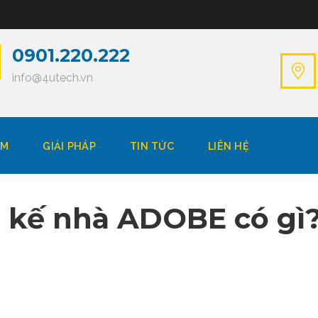
0901.220.222
info@4utech.vn
ẨM
GIẢI PHÁP
TIN TỨC
LIÊN HỆ
 kế nhà ADOBE có gì