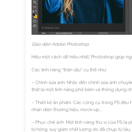
Giao diện Adobe Photoshop
Hiểu một cách dễ hiểu nhất, Photoshop giúp ng
Các tính năng “thần sầu” cụ thể như:
– Chỉnh sửa ảnh: Nhắc đến chỉnh sửa ảnh chuyê
thật là một tính năng phổ biến và thông dụng n
– Thiết kế ấn phẩm: Các công cụ trong PS đều h
nhận diện thương hiệu, mock-up,..
– Phục chế ảnh: Một tính năng thú vị của PS là
bị hỏng, suy giảm chất lượng do đã chụp từ lâu.