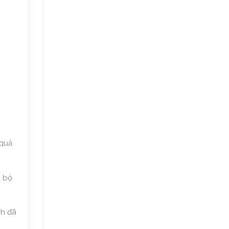
 quả
, bộ
nh đã