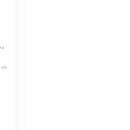
ra
 với