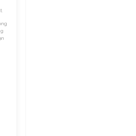
t.
rong
ng
ạn