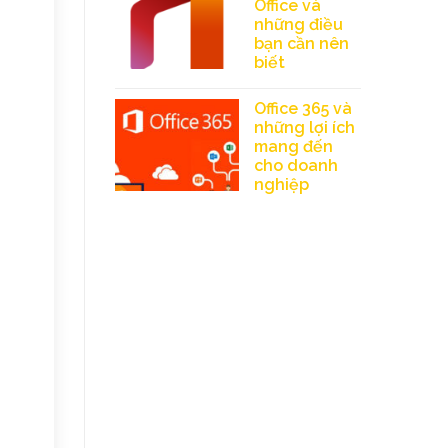
Office và
những điều
bạn cần nên
biết
Office 365 và
những lợi ích
mang đến
cho doanh
nghiệp