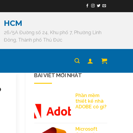
HCM
26/5A Đường số 24, Khu phố 7, Phường Linh
Đông, Thành phố Thủ Đức
BÀI VIẾT MỚI NHẤT
?
Phần mềm
thiết kế nhà
ADOBE có gì?
Microsoft